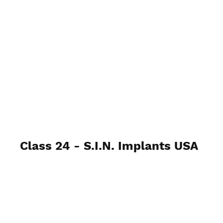
Transnasal Zygoma Residency
Class 24 - S.I.N. Implants USA
19 a 23 de agosto de 2024